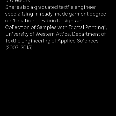
professors.
She is also a graduated textile engineer
specializing in ready-made garment degree
on "Creation of Fabric Designs and
Collection of Samples with Digital Printing",
University of Western Attica, Department of
Textile Engineering of Applied Sciences
(2007-2015)
Exhibitions:
2026 Group Art Exhibition "The Carefreeness
of Summer", Tsichritzis Visual Arts
Foundation, Athens
2026 Group exhibition on the theme "WORLD
CINEMA-THEATRE-TV SERIES - MUSICALS",