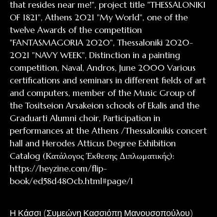
Η Κάσσι (Συμεώνη Κασσιόπη Μανουσοπούλου)